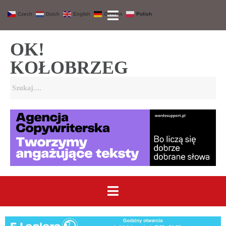
Czech
Dutch
English
German
Polish
OK!
KOŁOBRZEG