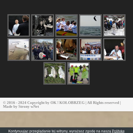
© 2016 - 2024 Copyright by
OK ! KOŁOBRZEG
| All Rights reserved |
Made by
Strony wNet
Kontynuując przeglądanie tej witryny, wyrażasz zgodę na naszą
Politykę