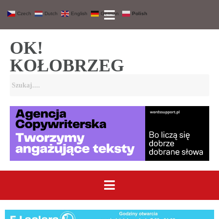
Czech
Dutch
English
German
Polish
OK!
KOŁOBRZEG