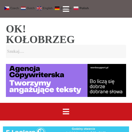
Czech
Dutch
English
German
Polish
OK!
KOŁOBRZEG