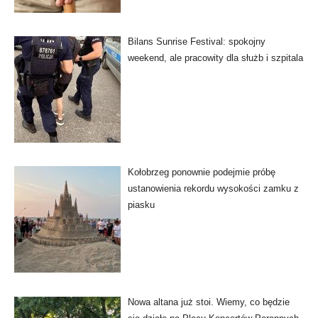
Bilans Sunrise Festival: spokojny
weekend, ale pracowity dla służb i szpitala
Kołobrzeg ponownie podejmie próbę
ustanowienia rekordu wysokości zamku z
piasku
Nowa altana już stoi. Wiemy, co będzie