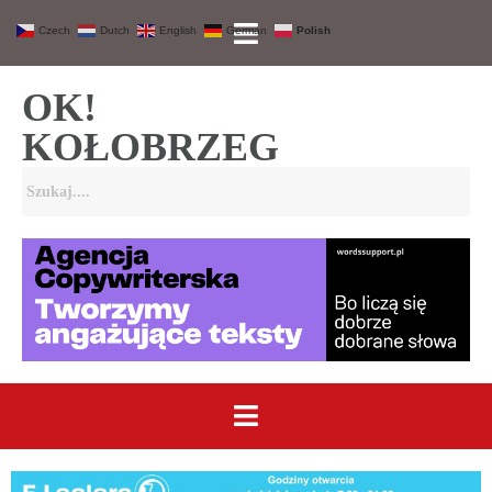
Czech
Dutch
English
German
Polish
OK!
KOŁOBRZEG