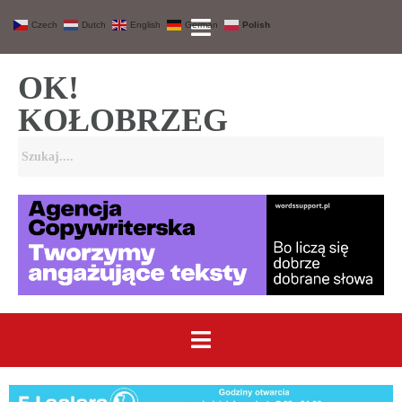
Czech
Dutch
English
German
Polish
OK!
KOŁOBRZEG