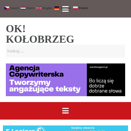
Czech
Dutch
English
German
Polish
OK!
KOŁOBRZEG