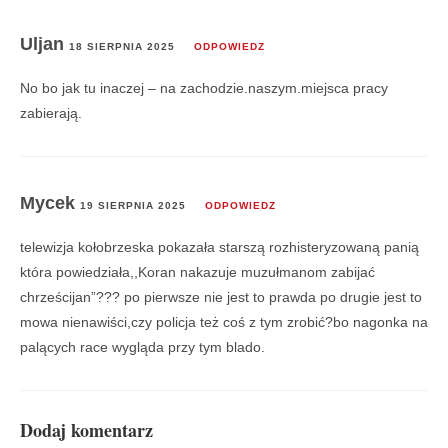
Uljan
18 SIERPNIA 2025
ODPOWIEDZ
No bo jak tu inaczej – na zachodzie.naszym.miejsca pracy
zabierają.
Mycek
19 SIERPNIA 2025
ODPOWIEDZ
telewizja kołobrzeska pokazała starszą rozhisteryzowaną panią
która powiedziała,,Koran nakazuje muzułmanom zabijać
chrześcijan”??? po pierwsze nie jest to prawda po drugie jest to
mowa nienawiści,czy policja też coś z tym zrobić?bo nagonka na
palących race wygląda przy tym blado.
Dodaj komentarz