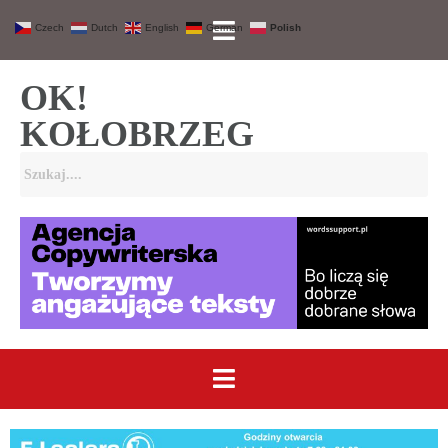
Czech
Dutch
English
German
Polish
OK!
KOŁOBRZEG