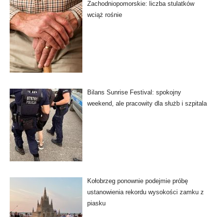
Zachodniopomorskie: liczba stulatków
wciąż rośnie
Bilans Sunrise Festival: spokojny
weekend, ale pracowity dla służb i szpitala
Kołobrzeg ponownie podejmie próbę
ustanowienia rekordu wysokości zamku z
piasku