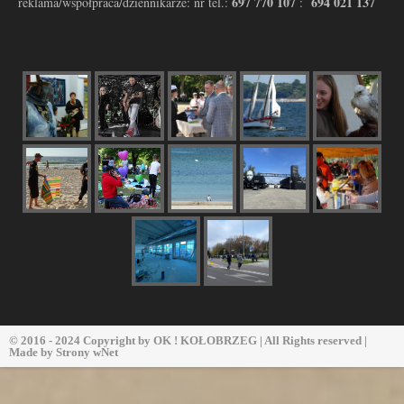
697 770 107
694 021 137
reklama/współpraca/dziennikarze: nr tel.:
:
© 2016 - 2024 Copyright by
OK ! KOŁOBRZEG
| All Rights reserved |
Made by
Strony wNet