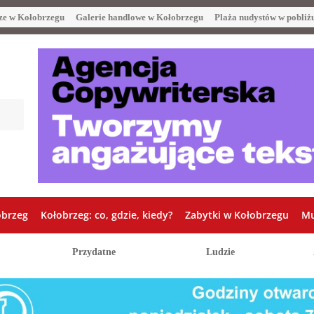
ze w Kołobrzegu
Galerie handlowe w Kołobrzegu
Plaża nudystów w pobliż
obrzeg
Kołobrzeg: co, gdzie, kiedy?
Zabytki w Kołobrzegu
Mu
Przydatne
Ludzie