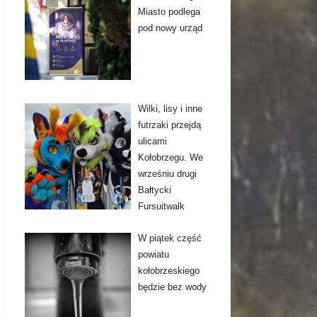
Miasto podlega
pod nowy urząd
Wilki, lisy i inne
futrzaki przejdą
ulicami
Kołobrzegu. We
wrześniu drugi
Bałtycki
Fursuitwalk
W piątek część
powiatu
kołobrzeskiego
będzie bez wody