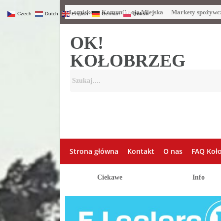
Lotnisko
Komunikacja Miejska
Markety spożywc
Czech
Dutch
English
German
Polish
OK!
KOŁOBRZEG
Strona główna
Kontakt
O nas
FAQ Koł
Ciekawe
Info