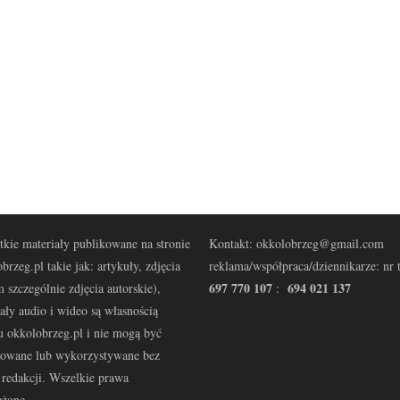
kie materiały publikowane na stronie
Kontakt: okkolobrzeg@gmail.com
brzeg.pl takie jak: artykuły, zdjęcia
reklama/współpraca/dziennikarze: nr t
697 770 107
694 021 137
 szczególnie zdjęcia autorskie),
:
ały audio i wideo są własnością
u okkolobrzeg.pl i nie mogą być
kowane lub wykorzystywane bez
redakcji. Wszelkie prawa
eżone.