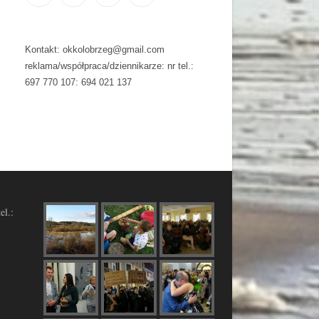
Kontakt: okkolobrzeg@gmail.com
reklama/współpraca/dziennikarze: nr tel.:
697 770 107: 694 021 137
el.: