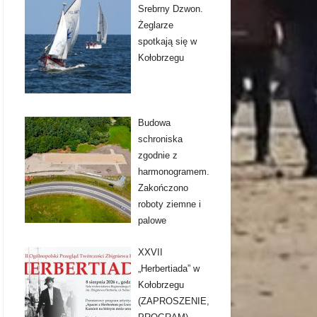
Srebrny Dzwon.
Żeglarze
spotkają się w
Kołobrzegu
Budowa
schroniska
zgodnie z
harmonogramem.
Zakończono
roboty ziemne i
palowe
XXVII
„Herbertiada” w
Kołobrzegu
(ZAPROSZENIE,