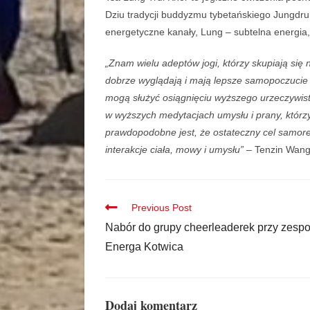
Dziu tradycji buddyzmu tybetańskiego Jungdrun
energetyczne kanały, Lung – subtelna energia,
„Znam wielu adeptów jogi, którzy skupiają się 
dobrze wyglądają i mają lepsze samopoczucie –
mogą służyć osiągnięciu wyższego urzeczywistn
w wyższych medytacjach umysłu i prany, którzy
prawdopodobne jest, że ostateczny cel samoreal
interakcje ciała, mowy i umysłu”
– Tenzin Wang
Previous Post
Nabór do grupy cheerleaderek przy zespo
Energa Kotwica
Dodaj komentarz