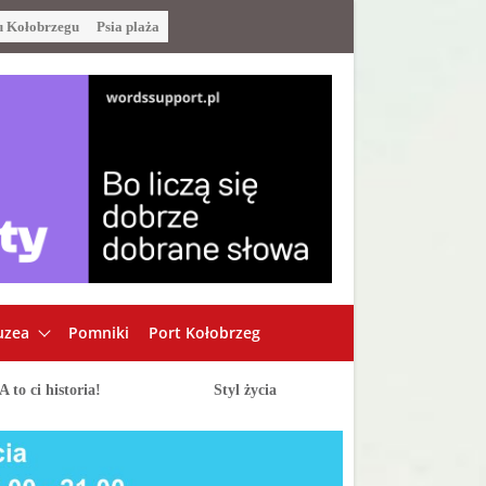
u Kołobrzegu
Psia plaża
zea
Pomniki
Port Kołobrzeg
A to ci historia!
Styl życia