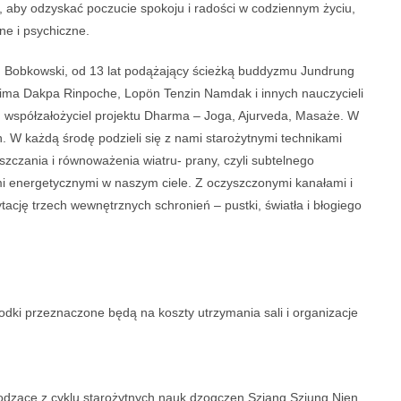
 aby odzyskać poczucie spokoju i radości w codziennym życiu,
ne i psychiczne.
u Bobkowski, od 13 lat podążający ścieżką buddyzmu Jundrung
yima Dakpa Rinpoche, Lopön Tenzin Namdak i innych nauczycieli
ogi, współzałożyciel projektu Dharma – Joga, Ajurveda, Masaże. W
. W każdą środę podzieli się z nami starożytnymi technikami
zczania i równoważenia wiatru- prany, czyli subtelnego
 energetycznymi w naszym ciele. Z oczyszczonymi kanałami i
ję trzech wewnętrznych schronień – pustki, światła i błogiego
rodki przeznaczone będą na koszty utrzymania sali i organizacje
hodzące z cyklu starożytnych nauk dzogczen Sziang Sziung Njen