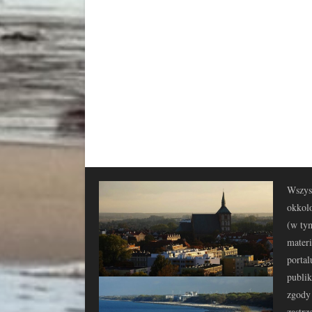
Wszyst
okkolo
(w tym
materi
portal
publi
zgody 
zastrz