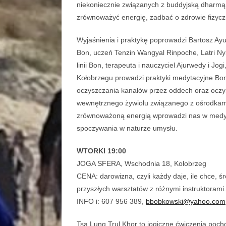
niekoniecznie związanych z buddyjską dharmą,
zrównoważyć energię, zadbać o zdrowie fizycz
Wyjaśnienia i praktykę poprowadzi Bartosz Ay
Bon, uczeń Tenzin Wangyal Rinpoche, Latri N
linii Bon, terapeuta i nauczyciel Ajurwedy i J
Kołobrzegu prowadzi praktyki medytacyjne Bon
oczyszczania kanałów przez oddech oraz oczys
wewnętrznego żywiołu związanego z ośrodkami
zrównoważoną energią wprowadzi nas w medytac
spoczywania w naturze umysłu.
WTORKI 19:00
JOGA SFERA, Wschodnia 18, Kołobrzeg
CENA: darowizna, czyli każdy daje, ile chce, ś
przyszłych warsztatów z różnymi instruktorami.
INFO i: 607 956 389,
bbobkowski@yahoo.com
Tsa Lung Trul Khor to jogiczne ćwiczenia poc