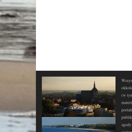
Wszyst
okkolo
(w tym
materi
portal
publi
zgody 
zastrz