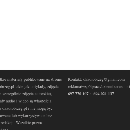
kie materiały publikowane na stronie
Kontakt: okkolobrzeg@gmail.com
brzeg.pl takie jak: artykuły, zdjęcia
reklama/współpraca/dziennikarze: nr t
697 770 107
694 021 137
 szczególnie zdjęcia autorskie),
:
ały audio i wideo są własnością
u okkolobrzeg.pl i nie mogą być
kowane lub wykorzystywane bez
redakcji. Wszelkie prawa
eżone.