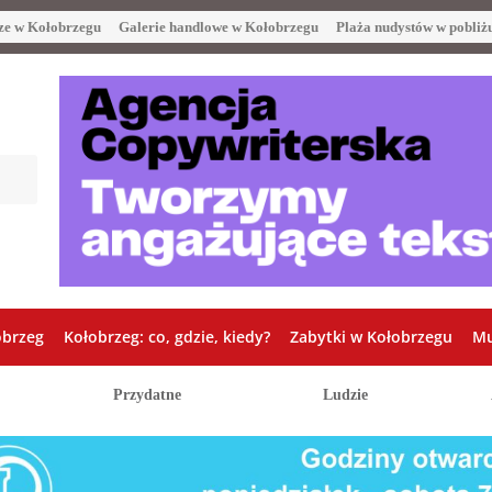
ze w Kołobrzegu
Galerie handlowe w Kołobrzegu
Plaża nudystów w pobliż
obrzeg
Kołobrzeg: co, gdzie, kiedy?
Zabytki w Kołobrzegu
Mu
Przydatne
Ludzie