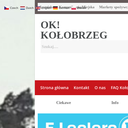
Lotnisko
Komunikacja Miejska
Markety spożywc
Czech
Dutch
English
German
Polish
OK!
KOŁOBRZEG
Strona główna
Kontakt
O nas
FAQ Koł
Ciekawe
Info