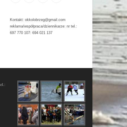
Kontakt: okkolobrzeg@gmail.com
reklama/współpraca/dziennikarze: nr tel.:
697 770 107: 694 021 137
el.: