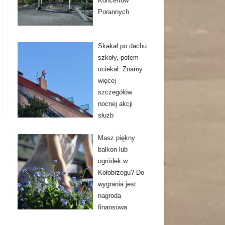
Koncertów
Porannych
Skakał po dachu
szkoły, potem
uciekał. Znamy
więcej
szczegółów
nocnej akcji
służb
Masz piękny
balkon lub
ogródek w
Kołobrzegu? Do
wygrania jest
nagroda
finansowa