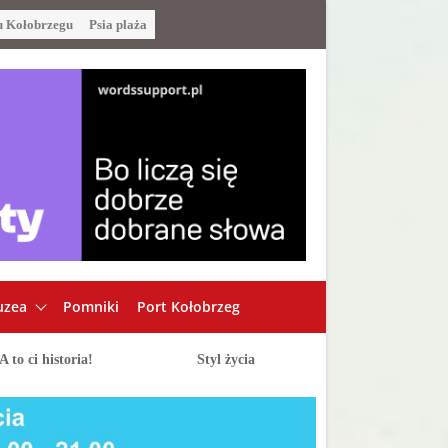
u Kołobrzegu
Psia plaża
zea
Pomniki
Port Kołobrzeg
A to ci historia!
Styl życia