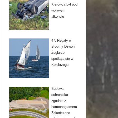
Kierowca był pod
wpływem
alkoholu
47. Regaty o
Srebrny Dzwon.
Żeglarze
spotkają się w
Kołobrzegu
Budowa
schroniska
zgodnie z
harmonogramem.
Zakończono