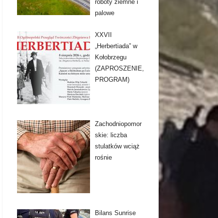
roboty ziemne i
palowe
XXVII
„Herbertiada” w
Kołobrzegu
(ZAPROSZENIE,
PROGRAM)
Zachodniopomor
skie: liczba
stulatków wciąż
rośnie
Bilans Sunrise