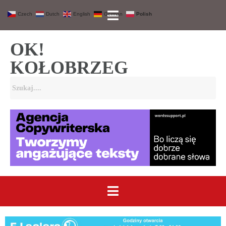
Czech
Dutch
English
German
Polish
OK!
KOŁOBRZEG