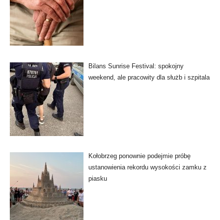
Bilans Sunrise Festival: spokojny
weekend, ale pracowity dla służb i szpitala
Kołobrzeg ponownie podejmie próbę
ustanowienia rekordu wysokości zamku z
piasku