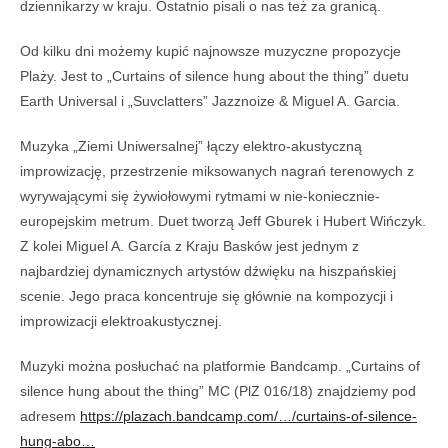
dziennikarzy w kraju. Ostatnio pisali o nas też za granicą.
Od kilku dni możemy kupić najnowsze muzyczne propozycje
Plaży. Jest to „Curtains of silence hung about the thing” duetu
Earth Universal i „Suvclatters” Jazznoize & Miguel A. Garcia.
Muzyka „Ziemi Uniwersalnej” łączy elektro-akustyczną
improwizację, przestrzenie miksowanych nagrań terenowych z
wyrywającymi się żywiołowymi rytmami w nie-koniecznie-
europejskim metrum. Duet tworzą Jeff Gburek i Hubert Wińczyk.
Z kolei Miguel A. García z Kraju Basków jest jednym z
najbardziej dynamicznych artystów dźwięku na hiszpańskiej
scenie. Jego praca koncentruje się głównie na kompozycji i
improwizacji elektroakustycznej.
Muzyki można posłuchać na platformie Bandcamp. „Curtains of
silence hung about the thing” MC (PlZ 016/18) znajdziemy pod
adresem
https://plazach.bandcamp.com/…/curtains-of-silence-
hung-abo…