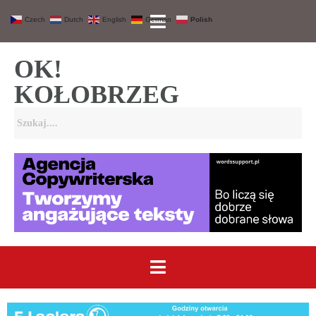
Czech
Dutch
English
German
Polish
OK!
KOŁOBRZEG