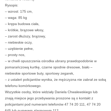
Rysopis:
– wzrost: 175 cm,
– waga: 85 kg
– krępa budowa ciała,
– krótkie, brązowe włosy,
– zarost dłuższy, brązowy,
– niebieskie oczy,
– uzębienie pełne,
– prosty nos,
– w chwili opuszczenia ośrodka ubrany prawdopodobnie w
pomarańczową kurtkę, czarne spodnie dresowe, biało –
niebieskie sportowe buty, sportowy zegarek,
– z ustaleń policjantów wynika, że mężczyzna nie zabrał ze sobą
telefonu komórkowego.
Wszystkie osoby, które widziały Daniela Chwalewskiego lub
znają miejsce jego przebywania proszone są o kontakt z
policjantami pod numerami telefonów 47 74 20 111, 47 74 20
645 lub numerem alarmowym 112.