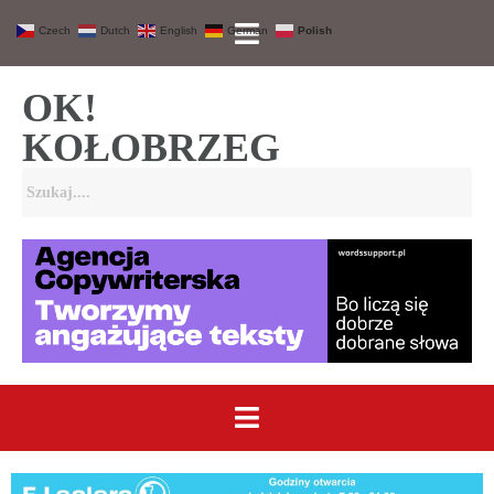
Czech
Dutch
English
German
Polish
OK!
KOŁOBRZEG