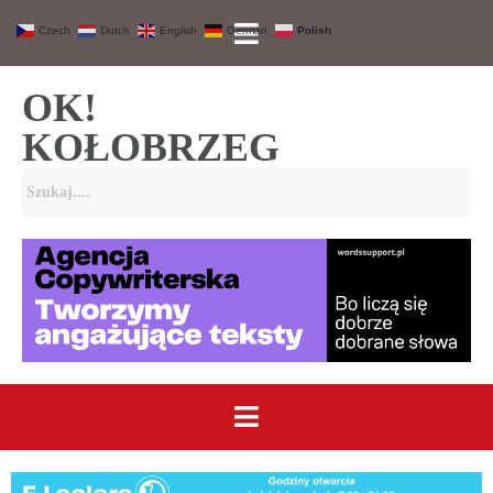
Czech
Dutch
English
German
Polish
OK!
KOŁOBRZEG