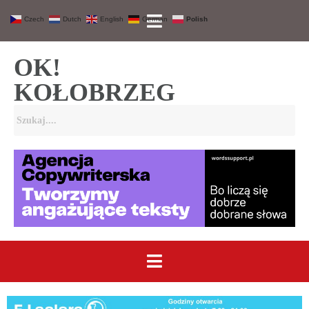
Czech
Dutch
English
German
Polish
OK!
KOŁOBRZEG