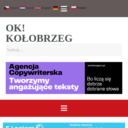
Czech
Dutch
English
German
Polish
OK!
KOŁOBRZEG