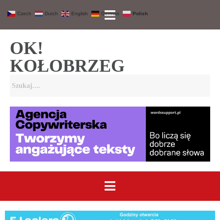
Czech
Dutch
English
German
Polish
OK!
KOŁOBRZEG