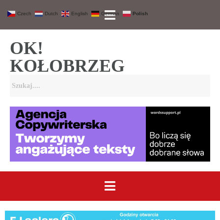
Czech
Dutch
English
German
Polish
OK!
KOŁOBRZEG