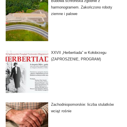
Budowa schroniska zgodnie z
harmonogramem. Zakończono roboty
ziemne i palowe
XXVII „Herbertiada” w Kołobrzegu
(ZAPROSZENIE, PROGRAM)
Zachodniopomorskie: liczba stulatków
wciąż rośnie