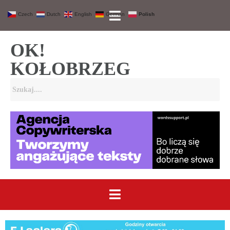
Czech
Dutch
English
German
Polish
OK!
KOŁOBRZEG