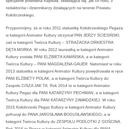
specjalnie powołana Kapituła, składająca się, jak co roku, z
redaktorów i dziennikarzy działających na terenie Powiatu
Kołobrzeskiego.
Przypomnijmy, że w roku 2011 statuetkę Kołobrzeskiego Pegaza
w kategorii Animator Kultury otrzymał PAN JERZY ŚCIESIŃSKI,
zaś w kategorii Twórca Kultury – STRAŻACKA ORKIESTRA
DĘTA MORKA. W roku 2012 laureatką w kategorii Animator
Kultury została PANI ELŻBIETA KAMIŃSKA, a w kategorii
Twórca Kultury – PANI MAGDALENA GAUER. Natomiast w roku
2013 statuetka w kategorii Animator Kultury powędrowała w ręce
PANI ELŻBIETY POLAK, a w kategorii Twórca Kultury do
Zespołu CISZA JAK TA. Rok 2014 to w kategorii Animator
Kultury Pegaz dla PANI KATARZYNY PECHMAN, a w kategorii
Twórca Kultury dla PANI KATARZYNY ZAWADZKIEJ. W roku
2015 Kołobrzeski Pegaz Kultury w kategorii Animator Kultury
pofrunął do PANA JAROSŁAWA BOGUSŁAWSKIEGO, a w
kategorii Twórca Kultury do ZESPOŁU PODLOTKI Z GOŚCINA.
Rok 2016 to Pegaz w kategorii Animator Kultury dla PANA