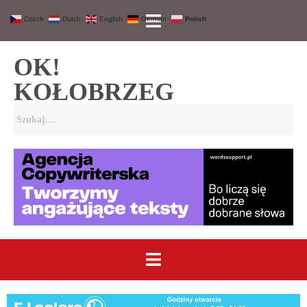
Czech
Dutch
English
German
Polish
OK!
KOŁOBRZEG