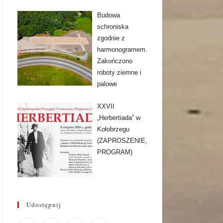
Budowa
schroniska
zgodnie z
harmonogramem.
Zakończono
roboty ziemne i
palowe
XXVII
„Herbertiada” w
Kołobrzegu
(ZAPROSZENIE,
PROGRAM)
Udostępnij