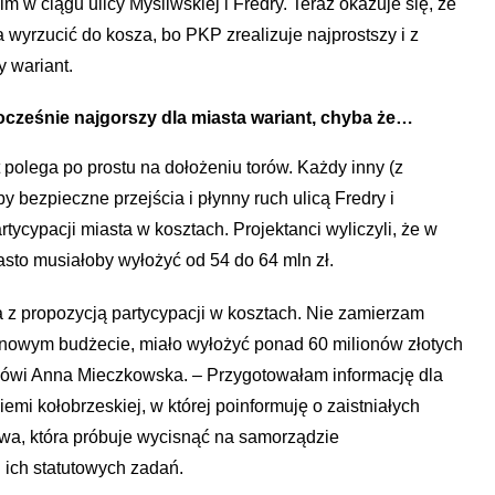
m w ciągu ulicy Myśliwskiej i Fredry. Teraz okazuje się, że
a wyrzucić do kosza, bo PKP zrealizuje najprostszy i z
 wariant.
ocześnie najgorszy dla miasta wariant, chyba że…
lega po prostu na dołożeniu torów. Każdy inny (z
 bezpieczne przejścia i płynny ruch ulicą Fredry i
tycypacji miasta w kosztach. Projektanci wyliczyli, że w
sto musiałoby wyłożyć od 54 do 64 mln zł.
ta z propozycją partycypacji w kosztach. Nie zamierzam
onowym budżecie, miało wyłożyć ponad 60 milionów złotych
mówi Anna Mieczkowska. – Przygotowałam informację dla
emi kołobrzeskiej, w której poinformuję o zaistniałych
dowa, która próbuje wycisnąć na samorządzie
i ich statutowych zadań.