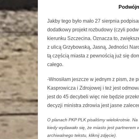
Podwójne
Jakby tego było mało 27 sierpnia podpisa
dodatkowy projekt rozbudowy (czyli podw
kierunku Szczecina. Oznacza to, zwiększe
z ulicą Grzybowską, Jasną, Jedności Naro
tą częścią miasta z pewnością już się do
całego.
-Wnosiłam jeszcze w jednym z pism, że p
Kasprowicza i Zdrojowej i też jest odmowa
jest do 45 decybeli więc nie będzie przek
decyzji ministra zdrowia jest jasne zalec
O planach PKP PLK pisaliśmy wielokrotnie. Na z
kiedy wydawało się, że miasto jest partnerem
archiwalnego tekstu, kliknij zdjęcie).