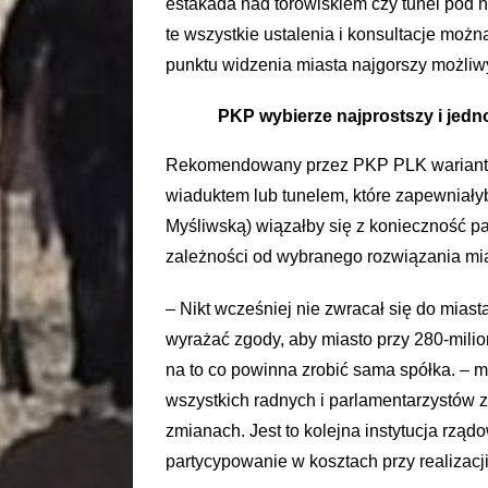
estakada nad torowiskiem czy tunel pod ni
te wszystkie ustalenia i konsultacje możn
punktu widzenia miasta najgorszy możliwy
PKP wybierze najprostszy i jedn
Rekomendowany przez PKP PLK wariant po
wiaduktem lub tunelem, które zapewniałyby
Myśliwską) wiązałby się z konieczność par
zależności od wybranego rozwiązania mia
– Nikt wcześniej nie zwracał się do mias
wyrażać zgody, aby miasto przy 280-mili
na to co powinna zrobić sama spółka. – 
wszystkich radnych i parlamentarzystów zi
zmianach. Jest to kolejna instytucja rzą
partycypowanie w kosztach przy realizacj