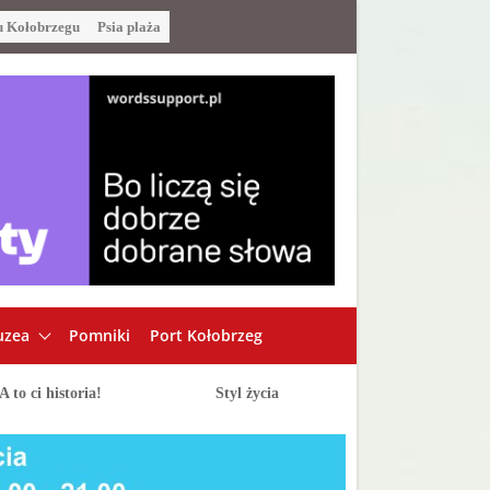
u Kołobrzegu
Psia plaża
zea
Pomniki
Port Kołobrzeg
A to ci historia!
Styl życia