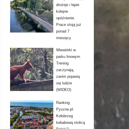
drożeje i łapie
kolejne
opóźnienie.
Prace stoją już
ponad 7
miesięcy
Wiewiórki w
parku linowym.
Trening
zaczynają,
zanim pojawią
się ludzie
(WIDEO)
Ranking
Pyszne.pl:
Kołobrzeg
kebabową stolicą