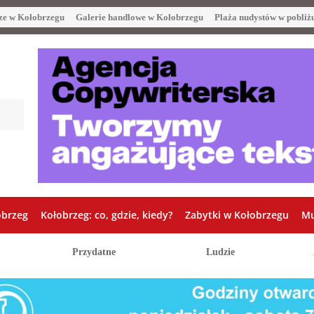
ze w Kołobrzegu
Galerie handlowe w Kołobrzegu
Plaża nudystów w pobliż
obrzeg
Kołobrzeg: co, gdzie, kiedy?
Zabytki w Kołobrzegu
Mu
Przydatne
Ludzie