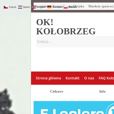
Lotnisko
Komunikacja Miejska
Markety spożywc
Czech
Dutch
English
German
Polish
OK!
KOŁOBRZEG
Strona główna
Kontakt
O nas
FAQ Koł
Ciekawe
Info