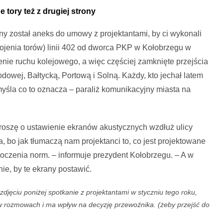
 tory też z drugiej strony
ny został aneks do umowy z projektantami, by ci wykonali
ojenia torów) linii 402 od dworca PKP w Kołobrzegu w
nie ruchu kolejowego, a więc częściej zamknięte przejścia
dowej, Bałtycką, Portową i Solną. Każdy, kto jechał latem
myśla co to oznacza – paraliż komunikacyjny miasta na
roszę o ustawienie ekranów akustycznych wzdłuż ulicy
, bo jak tłumaczą nam projektanci to, co jest projektowane
roczenia norm. – informuje prezydent Kołobrzegu. – A w
enie, by te ekrany postawić.
djęciu poniżej spotkanie z projektantami w styczniu tego roku,
 w rozmowach i ma wpływ na decyzję przewoźnika. (żeby przejść do