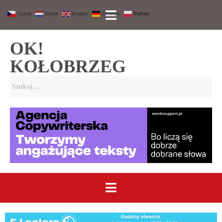
Czech
Dutch
English
German
Polish
OK!
KOŁOBRZEG