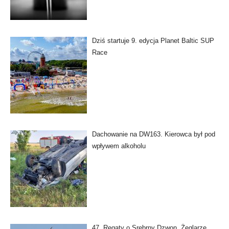
Dziś startuje 9. edycja Planet Baltic SUP
Race
Dachowanie na DW163. Kierowca był pod
wpływem alkoholu
47. Regaty o Srebrny Dzwon. Żeglarze