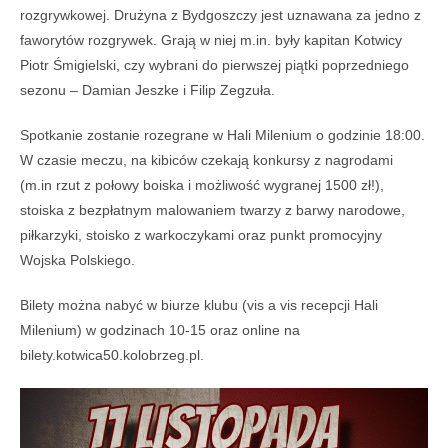
rozgrywkowej. Drużyna z Bydgoszczy jest uznawana za jedno z
faworytów rozgrywek. Grają w niej m.in. były kapitan Kotwicy
Piotr Śmigielski, czy wybrani do pierwszej piątki poprzedniego
sezonu – Damian Jeszke i Filip Zegzuła.
Spotkanie zostanie rozegrane w Hali Milenium o godzinie 18:00.
W czasie meczu, na kibiców czekają konkursy z nagrodami
(m.in rzut z połowy boiska i możliwość wygranej 1500 zł!),
stoiska z bezpłatnym malowaniem twarzy z barwy narodowe,
piłkarzyki, stoisko z warkoczykami oraz punkt promocyjny
Wojska Polskiego.
Bilety można nabyć w biurze klubu (vis a vis recepcji Hali
Milenium) w godzinach 10-15 oraz online na
bilety.kotwica50.kolobrzeg.pl.