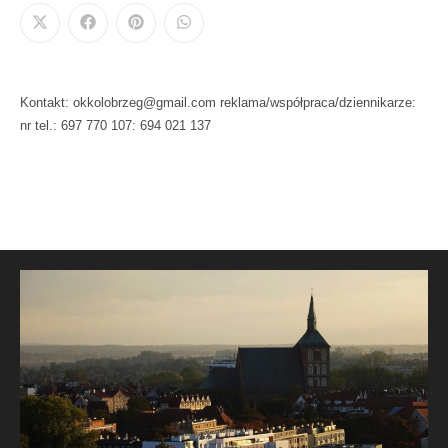
Kontakt: okkolobrzeg@gmail.com reklama/współpraca/dziennikarze:
nr tel.: 697 770 107: 694 021 137