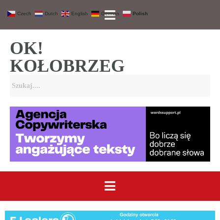
Czech
Dutch
English
German
Polish
OK!
KOŁOBRZEG