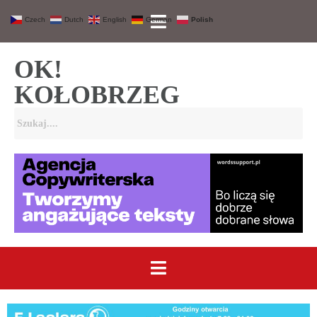
Czech
Dutch
English
German
Polish
OK!
KOŁOBRZEG