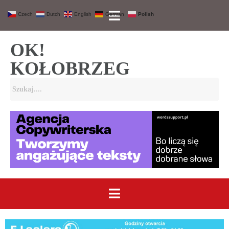
Czech
Dutch
English
German
Polish
OK!
KOŁOBRZEG