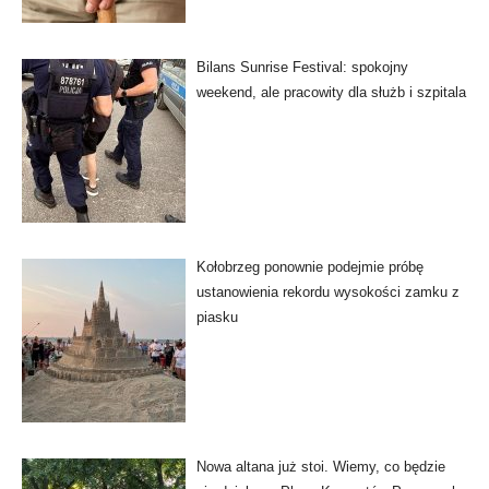
Bilans Sunrise Festival: spokojny
weekend, ale pracowity dla służb i szpitala
Kołobrzeg ponownie podejmie próbę
ustanowienia rekordu wysokości zamku z
piasku
Nowa altana już stoi. Wiemy, co będzie