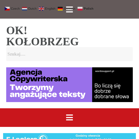
Czech
Dutch
English
German
Polish
OK!
KOŁOBRZEG