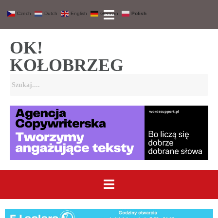
Czech
Dutch
English
German
Polish
OK!
KOŁOBRZEG