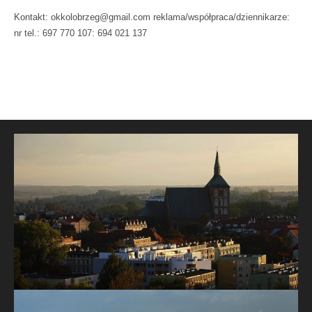
Kontakt: okkolobrzeg@gmail.com reklama/współpraca/dziennikarze:
nr tel.: 697 770 107: 694 021 137