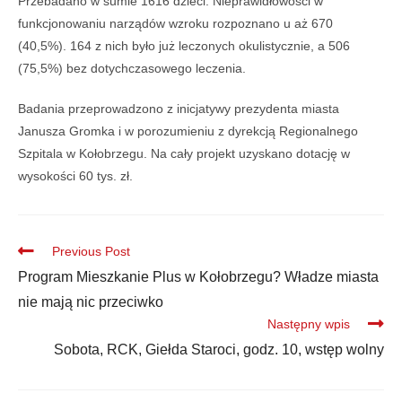
Przebadano w sumie 1616 dzieci. Nieprawidłowości w
funkcjonowaniu narządów wzroku rozpoznano u aż 670
(40,5%). 164 z nich było już leczonych okulistycznie, a 506
(75,5%) bez dotychczasowego leczenia.
Badania przeprowadzono z inicjatywy prezydenta miasta
Janusza Gromka i w porozumieniu z dyrekcją Regionalnego
Szpitala w Kołobrzegu. Na cały projekt uzyskano dotację w
wysokości 60 tys. zł.
Previous Post
Program Mieszkanie Plus w Kołobrzegu? Władze miasta
nie mają nic przeciwko
Następny wpis
Sobota, RCK, Giełda Staroci, godz. 10, wstęp wolny