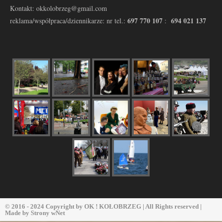
Kontakt: okkolobrzeg@gmail.com
697 770 107
694 021 137
reklama/współpraca/dziennikarze: nr tel.:
:
© 2016 - 2024 Copyright by
OK ! KOŁOBRZEG
| All Rights reserved |
Made by
Strony wNet