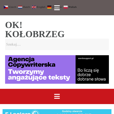
Czech
Dutch
English
German
Polish
OK!
KOŁOBRZEG