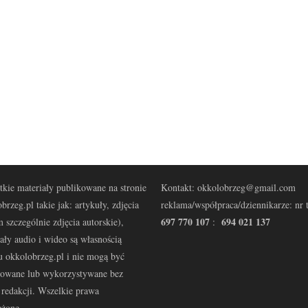
kie materiały publikowane na stronie
Kontakt: okkolobrzeg@gmail.com
brzeg.pl takie jak: artykuły, zdjęcia
reklama/współpraca/dziennikarze: nr t
697 770 107
694 021 137
 szczególnie zdjęcia autorskie),
:
ały audio i wideo są własnością
u okkolobrzeg.pl i nie mogą być
kowane lub wykorzystywane bez
redakcji. Wszelkie prawa
eżone.