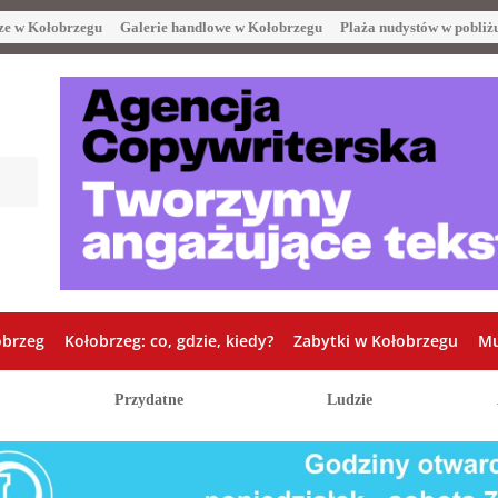
ze w Kołobrzegu
Galerie handlowe w Kołobrzegu
Plaża nudystów w pobliż
obrzeg
Kołobrzeg: co, gdzie, kiedy?
Zabytki w Kołobrzegu
Mu
Przydatne
Ludzie