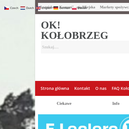
Lotnisko
Komunikacja Miejska
Markety spożywc
Czech
Dutch
English
German
Polish
OK!
KOŁOBRZEG
Strona główna
Kontakt
O nas
FAQ Koł
Ciekawe
Info