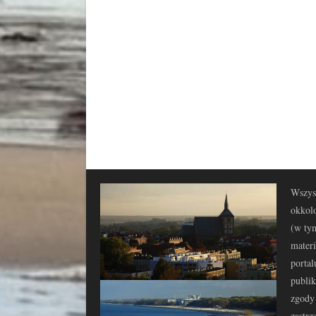
Wszyst
okkolo
(w tym
materi
portal
publi
zgody 
zastrz