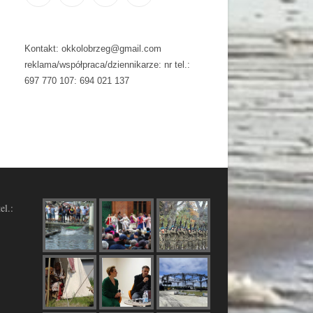
Kontakt: okkolobrzeg@gmail.com
reklama/współpraca/dziennikarze: nr tel.:
697 770 107: 694 021 137
el.: