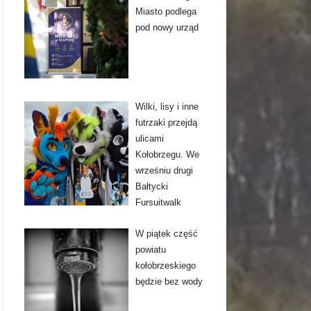
Miasto podlega
pod nowy urząd
Wilki, lisy i inne
futrzaki przejdą
ulicami
Kołobrzegu. We
wrześniu drugi
Bałtycki
Fursuitwalk
W piątek część
powiatu
kołobrzeskiego
będzie bez wody