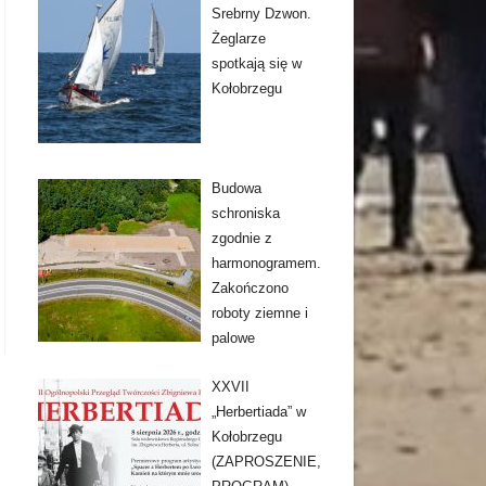
Srebrny Dzwon.
Żeglarze
spotkają się w
Kołobrzegu
Budowa
schroniska
zgodnie z
harmonogramem.
Zakończono
roboty ziemne i
palowe
XXVII
„Herbertiada” w
Kołobrzegu
(ZAPROSZENIE,