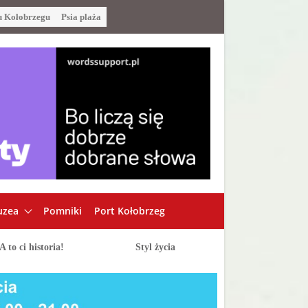
u Kołobrzegu
Psia plaża
zea
Pomniki
Port Kołobrzeg
A to ci historia!
Styl życia