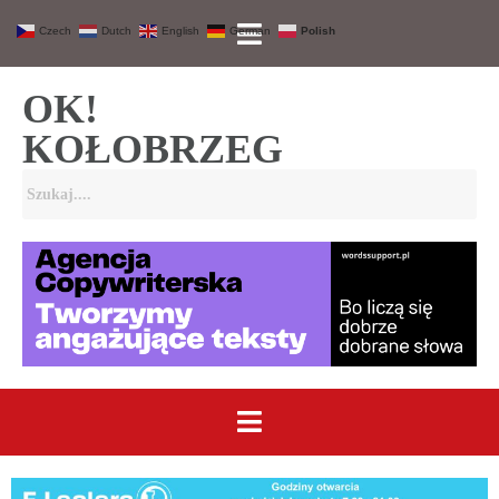
Czech
Dutch
English
German
Polish
OK!
KOŁOBRZEG