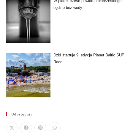
W piątek część powiatu kołobrzeskiego
będzie bez wody
Dziś startuje 9. edycja Planet Baltic SUP
Race
Udostępnij