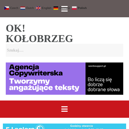
Czech
Dutch
English
German
Polish
OK!
KOŁOBRZEG