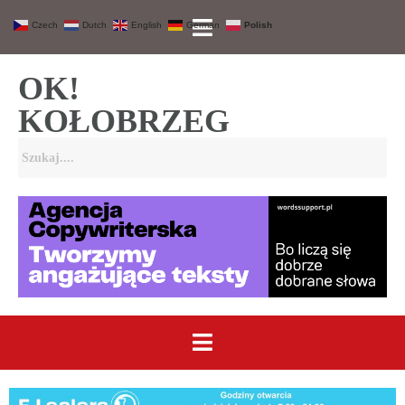
Czech
Dutch
English
German
Polish
OK!
KOŁOBRZEG