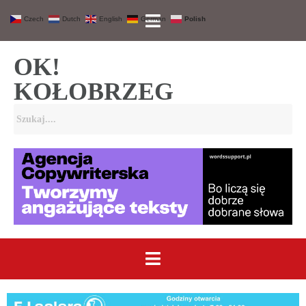
Czech
Dutch
English
German
Polish
OK!
KOŁOBRZEG