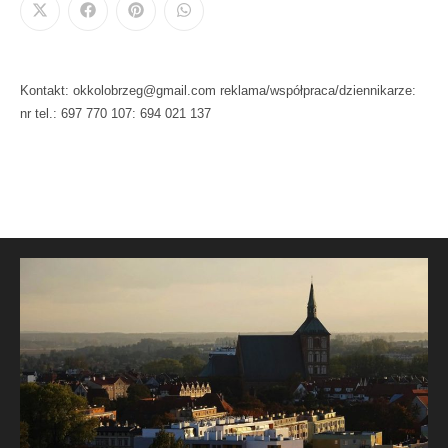
Kontakt: okkolobrzeg@gmail.com reklama/współpraca/dziennikarze:
nr tel.: 697 770 107: 694 021 137