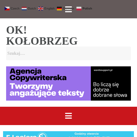
Czech
Dutch
English
German
Polish
OK!
KOŁOBRZEG