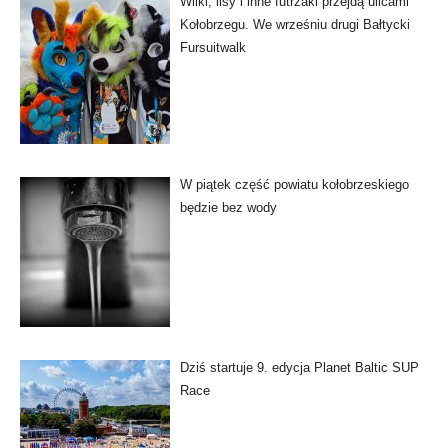
Wilki, lisy i inne futrzaki przejdą ulicami
Kołobrzegu. We wrześniu drugi Bałtycki
Fursuitwalk
W piątek część powiatu kołobrzeskiego
będzie bez wody
Dziś startuje 9. edycja Planet Baltic SUP
Race