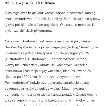
Adebar w piwnicach ratusza.
Kilka regałów z książkami, wśród których przeważają katalogi
sztuki, wzornictwa, poradniki i komiksy. Są publikacje nie tylko w
języku polskim, ale też po angielsku. O sztuce, o mandze, K-
style, czy chińskich piktogramach.
Na półkach Adebaru znajdziemy takie pozycje jak „Księga
Beastie Boys” – uznana przez magazyny „Rolling Stone” i „The
Guardian” za jedną z najlepszych publikacji tego typu. W
„Ilustratorkach, ilustratorach” – oprócz rozmów Barbary
Gawryluk – znajdziemy obrazki z ukochanych książek z
dzieciństwa i ilustracje nigdy wcześniej niepublikowane. W
„Sztuce po 1900 roku. Modernizm, Antymodernizm,
Postmodernizm” największe autorytety starają się opisać
dokonania artystów ubiegłego wieku. „Matematyczna
bombonierka” to z kolei wielka księga zagadek. Znajdziemy tu
też „Persepolis” – jedną z najbardziej znanych i wielokrotnie