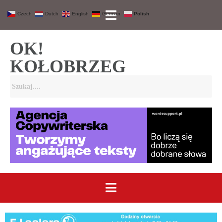
Czech
Dutch
English
German
Polish
OK!
KOŁOBRZEG