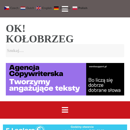
Czech
Dutch
English
German
Polish
OK!
KOŁOBRZEG