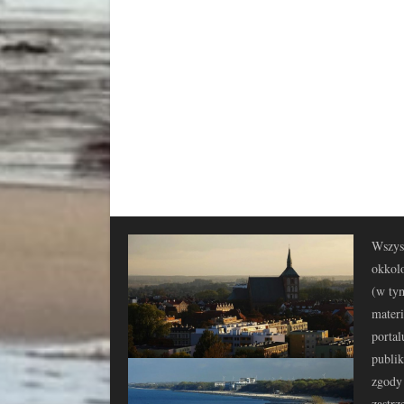
Wszyst
okkolo
(w tym
materi
portal
publi
zgody 
zastrz