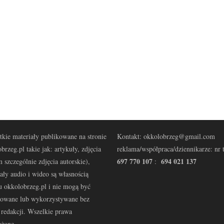
kie materiały publikowane na stronie
Kontakt: okkolobrzeg@gmail.com
brzeg.pl takie jak: artykuły, zdjęcia
reklama/współpraca/dziennikarze: nr t
697 770 107
694 021 137
 szczególnie zdjęcia autorskie),
:
ały audio i wideo są własnością
u okkolobrzeg.pl i nie mogą być
kowane lub wykorzystywane bez
redakcji. Wszelkie prawa
eżone.