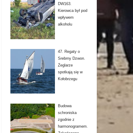
DW163.
Kierowca był pod
wpływem
alkoholu
47. Regaty o
Srebrny Dzwon.
Żeglarze
spotkają się w
Kołobrzegu
Budowa
schroniska
zgodnie z
harmonogramem.