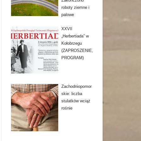
Zakończono
roboty ziemne i
palowe
XXVII
„Herbertiada” w
Kołobrzegu
(ZAPROSZENIE,
PROGRAM)
Zachodniopomor
skie: liczba
stulatków wciąż
rośnie