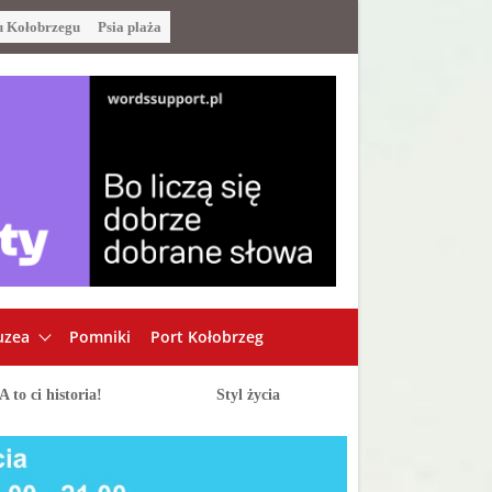
u Kołobrzegu
Psia plaża
zea
Pomniki
Port Kołobrzeg
A to ci historia!
Styl życia