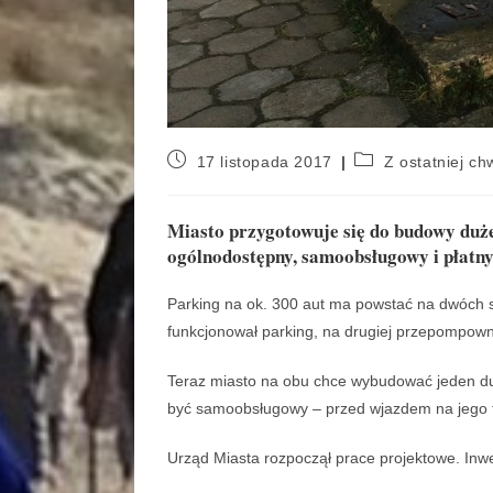
17 listopada 2017
Z ostatniej chw
Miasto przygotowuje się do budowy duże
ogólnodostępny, samoobsługowy i płatny
Parking na ok. 300 aut ma powstać na dwóch s
funkcjonował parking, na drugiej przepompown
Teraz miasto na obu chce wybudować jeden duży
być samoobsługowy – przed wjazdem na jego te
Urząd Miasta rozpoczął prace projektowe. Inw