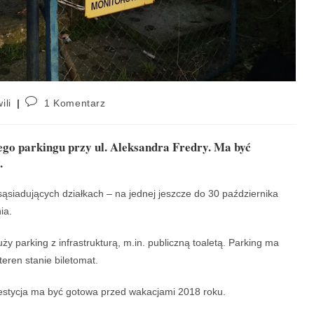
ili
1 Komentarz
go parkingu przy ul. Aleksandra Fredry. Ma być
.
ąsiadujących działkach – na jednej jeszcze do 30 października
ia.
 parking z infrastrukturą, m.in. publiczną toaletą. Parking ma
ren stanie biletomat.
estycja ma być gotowa przed wakacjami 2018 roku.