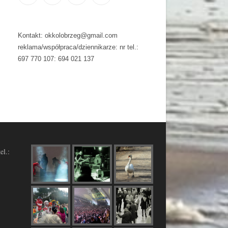
Kontakt: okkolobrzeg@gmail.com
reklama/współpraca/dziennikarze: nr tel.:
697 770 107: 694 021 137
el.: