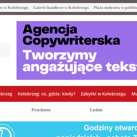
ze w Kołobrzegu
Galerie handlowe w Kołobrzegu
Plaża nudystów w pobliż
obrzeg
Kołobrzeg: co, gdzie, kiedy?
Zabytki w Kołobrzegu
Mu
Przydatne
Ludzie