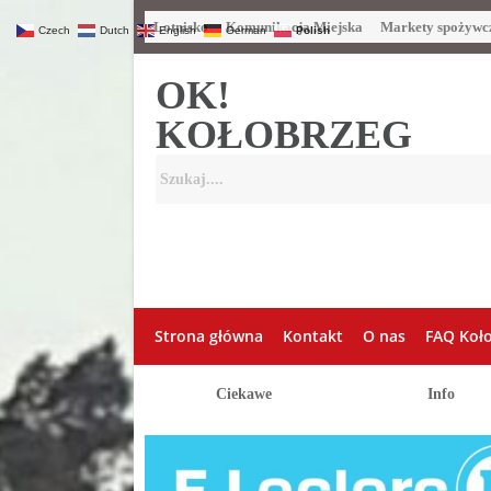
Lotnisko
Komunikacja Miejska
Markety spożywc
Czech
Dutch
English
German
Polish
OK!
KOŁOBRZEG
Strona główna
Kontakt
O nas
FAQ Koł
Ciekawe
Info