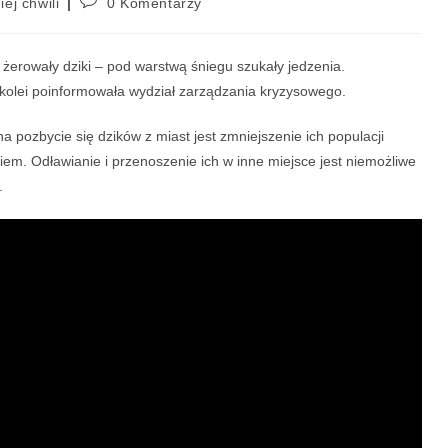
iej chwili
0 Komentarzy
żerowały dziki – pod warstwą śniegu szukały jedzenia.
 kolei poinformowała wydział zarządzania kryzysowego.
pozbycie się dzików z miast jest zmniejszenie ich populacji
em. Odławianie i przenoszenie ich w inne miejsce jest niemożliwe
.