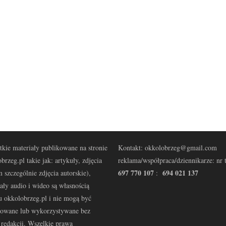
kie materiały publikowane na stronie
Kontakt: okkolobrzeg@gmail.com
brzeg.pl takie jak: artykuły, zdjęcia
reklama/współpraca/dziennikarze: nr t
697 770 107
694 021 137
 szczególnie zdjęcia autorskie),
:
ały audio i wideo są własnością
u okkolobrzeg.pl i nie mogą być
kowane lub wykorzystywane bez
redakcji. Wszelkie prawa