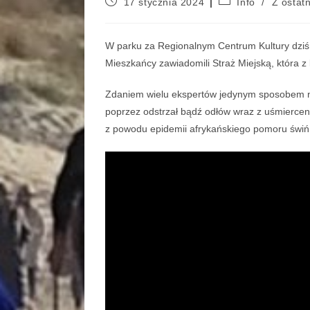
17 stycznia 2024
Info
/
Z ostatn
W parku za Regionalnym Centrum Kultury dziś 
Mieszkańcy zawiadomili Straż Miejską, która z
Zdaniem wielu ekspertów jedynym sposobem na 
poprzez odstrzał bądź odłów wraz z uśmierceni
z powodu epidemii afrykańskiego pomoru świń