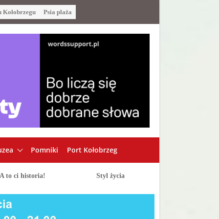
u Kołobrzegu
Psia plaża
zea
Pomniki
Port Kołobrzeg
A to ci historia!
Styl życia