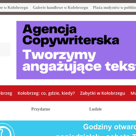
ze w Kołobrzegu
Galerie handlowe w Kołobrzegu
Plaża nudystów w pobliż
obrzeg
Kołobrzeg: co, gdzie, kiedy?
Zabytki w Kołobrzegu
Mu
Przydatne
Ludzie