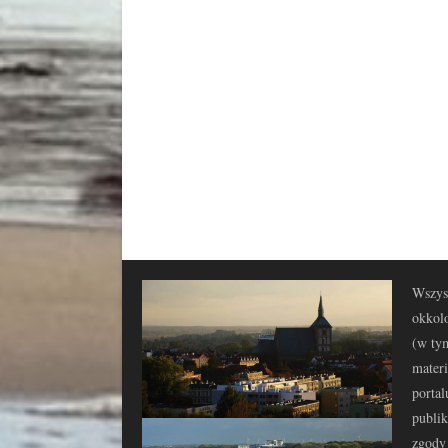
Wszyst
okkolo
(w tym
materi
portal
publi
zgody 