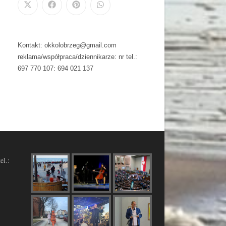
Kontakt: okkolobrzeg@gmail.com
reklama/współpraca/dziennikarze: nr tel.:
697 770 107: 694 021 137
el.: