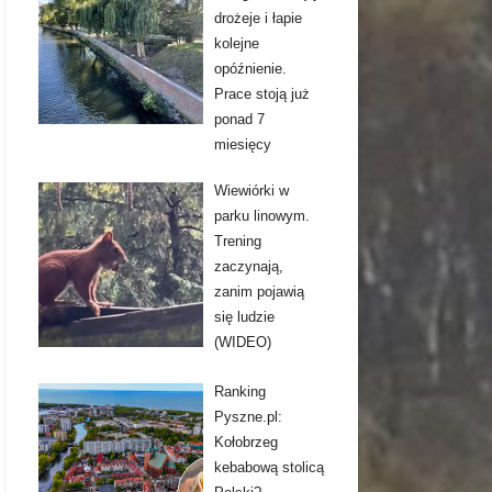
drożeje i łapie
kolejne
opóźnienie.
Prace stoją już
ponad 7
miesięcy
Wiewiórki w
parku linowym.
Trening
zaczynają,
zanim pojawią
się ludzie
(WIDEO)
Ranking
Pyszne.pl:
Kołobrzeg
kebabową stolicą