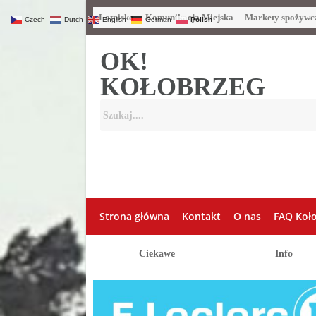
Lotnisko
Komunikacja Miejska
Markety spożywc
Czech
Dutch
English
German
Polish
OK!
KOŁOBRZEG
Strona główna
Kontakt
O nas
FAQ Koł
Ciekawe
Info