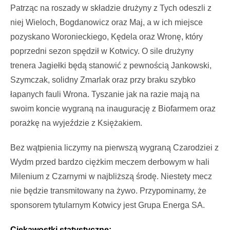
Patrz
ąc na roszady w składzie drużyny z Tych odeszli z
niej Wieloch, Bogdanowicz oraz Maj, a w ich miejsce
pozyskano Woronieckiego, Kędela oraz Wronę, kt
óry
poprzedni sezon sp
ędził w Kotwicy. O sile drużyny
trenera Jagiełki będą stanowić z pewnością Jankowski,
Szymczak, solidny Zmarlak oraz przy braku szybko
łapanych fauli Wrona. Tyszanie jak na razie mają na
swoim koncie wygraną na inaugurację z Biofarmem oraz
porażkę na wyjeździe z Księżakiem.
Bez w
ątpienia liczymy na pierwszą wygraną Czarodziei z
Wydm przed bardzo ciężkim meczem derbowym w hali
Milenium z Czarnymi w najbliższą środę. Niestety mecz
nie będzie transmitowany na żywo. Przypominamy, że
sponsorem tytularnym Kotwicy jest Grupa Energa SA.
Ciekawostki statystyczne: