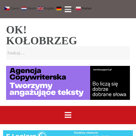
Czech
Dutch
English
German
Polish
OK!
KOŁOBRZEG