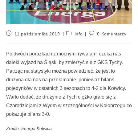
11 października 2019
Info
0 Komentarzy
Po dwóch pora
żkach z mocnymi rywalami czeka nas
daleki wyjazd na Śląsk, by zmierzyć się z GKS Tychy.
Patrząc na statystyki można powiedzieć, że jest to
drużyna dla nas na przełamanie, ponieważ bilans
pojedynk
ów w ostatnich 3 sezonach to 4-2 dla Kotwicy.
Warto doda
ć, że drużynie z Tych ciężko grało się z
Czarodziejami z Wydm w szczeg
ólno
ści w Kołobrzegu co
pokazuje bilans 3-0.
Źródło: Energa Kotwica.