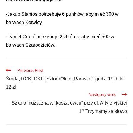
-Jakub Stanios potrzebuje 6 punktów, aby mie
ć 300 w
barwach Kotwicy.
-Daniel Gruij
ć potrzebuje 2 zbi
órek, aby mie
ć 500 w
barwach Czarodziej
ów.
Previous Post
Środa, RCK, DKF „Sztorm”/film „Parasite”, godz. 19, bilet
12 zł
Następny wpis
Szkoła muzyczna w „koszarowcu” przy ul. Artyleryjskiej
1? Trzymamy za słowo