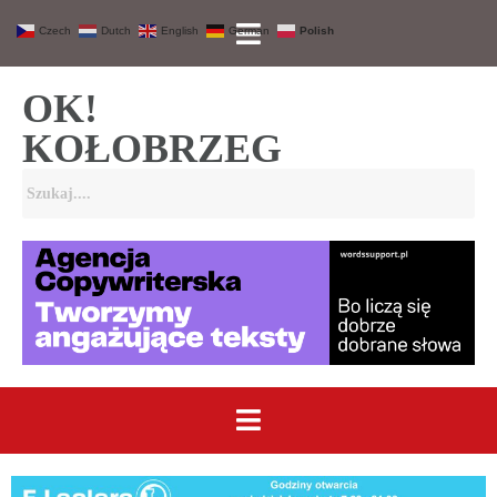
Czech
Dutch
English
German
Polish
OK!
KOŁOBRZEG