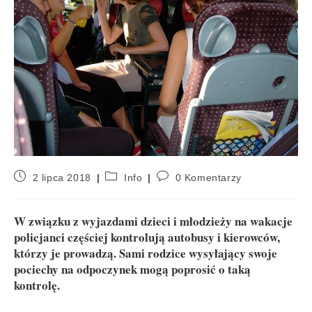
2 lipca 2018
Info
0 Komentarzy
W związku z wyjazdami dzieci i młodzieży na wakacje
policjanci częściej kontrolują autobusy i kierowców,
którzy je prowadzą. Sami rodzice wysyłający swoje
pociechy na odpoczynek mogą poprosić o taką
kontrolę.