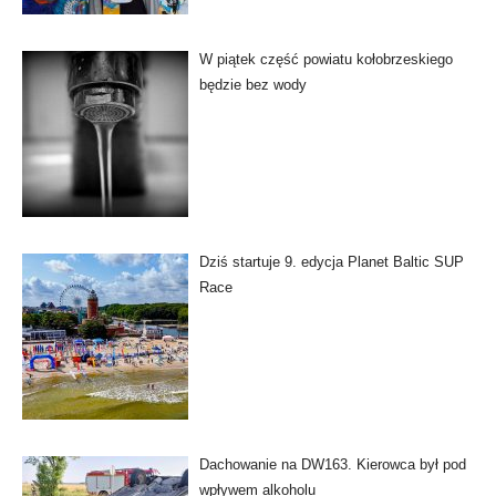
W piątek część powiatu kołobrzeskiego
będzie bez wody
Dziś startuje 9. edycja Planet Baltic SUP
Race
Dachowanie na DW163. Kierowca był pod
wpływem alkoholu