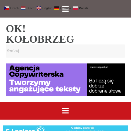
Czech
Dutch
English
German
Polish
OK!
KOŁOBRZEG