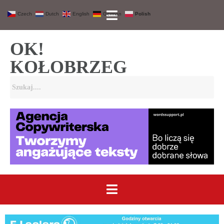
Czech
Dutch
English
German
Polish
OK!
KOŁOBRZEG