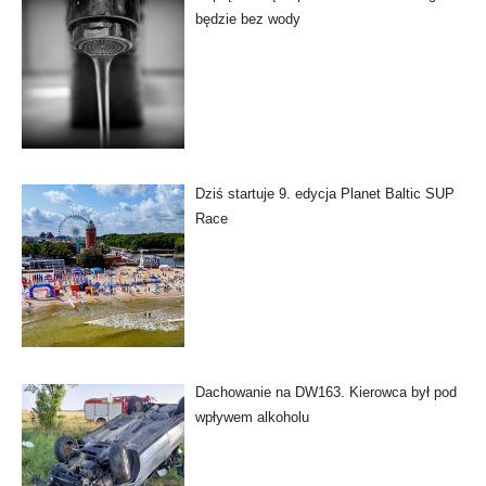
będzie bez wody
Dziś startuje 9. edycja Planet Baltic SUP
Race
Dachowanie na DW163. Kierowca był pod
wpływem alkoholu