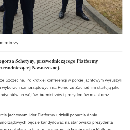
omentarzy
rzegorza Schetyny, przewodniczącego Platformy
rzewodniczącej Nowoczesnej.
 ze Szczecina. Po krótkiej konferencji w porcie jachtowym wyruszyli
ych wyborach samorządowych na Pomorzu Zachodnim startują jako
ndydatów na wójtów, burmistrzów i prezydentów miast oraz
rcie jachtowym lider Platformy udzielił poparcia Annie
 samorządowych będzie kandydować na stanowisko prezydenta
ięc spekulacje o tym, że w szeregach kołobrzeskiej Platformy