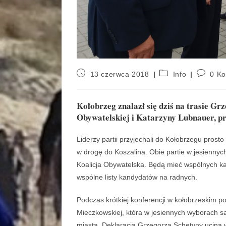
13 czerwca 2018
Info
0 K
Kołobrzeg znalazł się dziś na trasie G
Obywatelskiej i Katarzyny Lubnauer, p
Liderzy partii przyjechali do Kołobrzegu prosto
w drogę do Koszalina. Obie partie w jesienn
Koalicja Obywatelska. Będą mieć wspólnych ka
wspólne listy kandydatów na radnych.
Podczas krótkiej konferencji w kołobrzeskim po
Mieczkowskiej, która w jesiennych wyborach
miasta. Deklaracja Grzegorza Schetyny ucina w