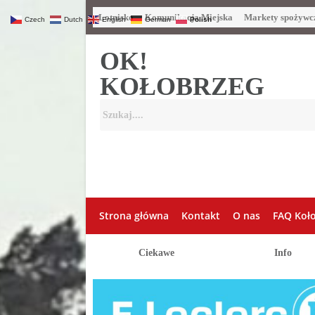
Lotnisko
Komunikacja Miejska
Markety spożywc
Czech
Dutch
English
German
Polish
OK!
KOŁOBRZEG
Strona główna
Kontakt
O nas
FAQ Koł
Ciekawe
Info