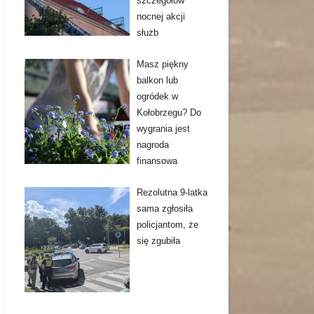
szczegółów
nocnej akcji
służb
Masz piękny
balkon lub
ogródek w
Kołobrzegu? Do
wygrania jest
nagroda
finansowa
Rezolutna 9-latka
sama zgłosiła
policjantom, że
się zgubiła