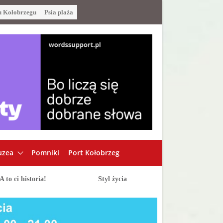
u Kołobrzegu
Psia plaża
zea
Pomniki
Port Kołobrzeg
A to ci historia!
Styl życia