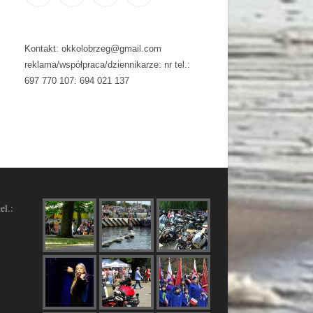
Kontakt: okkolobrzeg@gmail.com
reklama/współpraca/dziennikarze: nr tel.:
697 770 107: 694 021 137
el.: