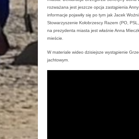
rozważana jest jeszcze opcja zastąpienia An
informacje pojawiły się po tym jak Jacek Woźni
Stowarzyszenie Kołobrzescy Razem (PO, PSL, 
na prezydenta miasta jest właśnie Anna Miec
mieście.
W materiale wideo dzisiejsze wystąpienie Grz
jachtowym.