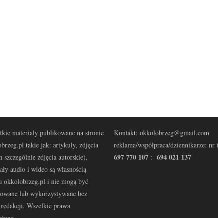
kie materiały publikowane na stronie
Kontakt: okkolobrzeg@gmail.com
brzeg.pl takie jak: artykuły, zdjęcia
reklama/współpraca/dziennikarze: nr t
697 770 107
694 021 137
 szczególnie zdjęcia autorskie),
:
ały audio i wideo są własnością
u okkolobrzeg.pl i nie mogą być
kowane lub wykorzystywane bez
redakcji. Wszelkie prawa
eżone.