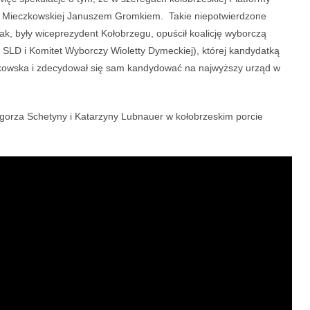
ny Mieczkowskiej Januszem Gromkiem. Takie niepotwierdzone
ak, były wiceprezydent Kołobrzegu, opuścił koalicję wyborczą
SLD i Komitet Wyborczy Wioletty Dymeckiej), której kandydatką
zkowska i zdecydował się sam kandydować na najwyższy urząd w
egorza Schetyny i Katarzyny Lubnauer w kołobrzeskim porcie