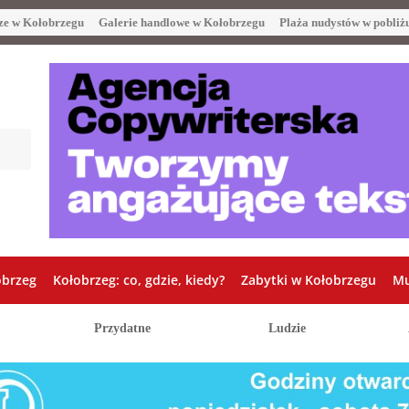
ze w Kołobrzegu
Galerie handlowe w Kołobrzegu
Plaża nudystów w pobliż
obrzeg
Kołobrzeg: co, gdzie, kiedy?
Zabytki w Kołobrzegu
Mu
Przydatne
Ludzie