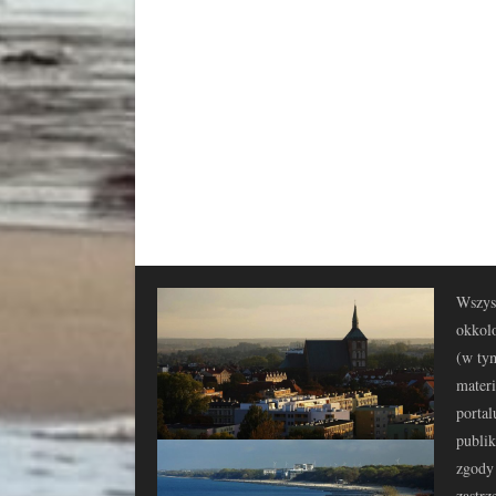
Wszyst
okkolo
(w tym
materi
portal
publi
zgody 
zastrz