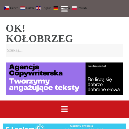
Czech
Dutch
English
German
Polish
OK!
KOŁOBRZEG