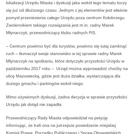
lokalizacji Urzędu Miasta i dyskusji jaka wokół tego tematu toczy
się już od dłuższego czasu. Jednym z jej elementów jest właśnie
pomysł przeniesienia całego Urzędu poza centrum Kołobrzegu.
Zwolennikiem takiego rozwiązania jest m.in. radny Marek
Młynarczyk, przewodniczący klubu radnych PiS.
– Centrum powinno być dla turystów, powinno się tutaj zamknąć
ruch – tłumaczył swoje stanowisko w tej sprawie radny Marek
Młynarczyk na spotkaniu, które dotyczyło przyszłości Urzędu w
październiku 2017 roku – Urząd można wyprowadzić choćby na
ulicę Mazowiecką, gdzie jest duża działka, wystarczająca dla
dużego gmachu i parkingów wokół niego.
Mimo ożywionych dyskusji, żadna decyzja w sprawie przyszłości
Urzędu jak dotąd nie zapadła.
Przewodniczący Rady Miasta odpowiedział na petycję
informując, że trafi ona na jutrzejsze posiedzenie miejskiej
Komisji Prawa, Porządku Publicznego i Spraw Obywatelskich.