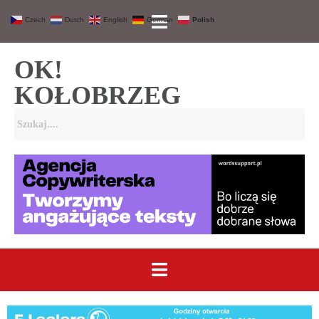
Czech
Dutch
English
German
Polish
OK!
KOŁOBRZEG