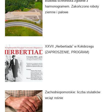
Budowa schroniska zgodnie z
harmonogramem. Zakończono roboty
ziemne i palowe
XXVII „Herbertiada” w Kołobrzegu
(ZAPROSZENIE, PROGRAM)
Zachodniopomorskie: liczba stulatków
wciąż rośnie