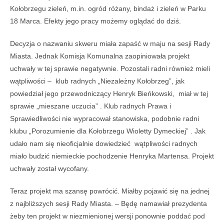
Kołobrzegu zieleń, m.in. ogród różany, bindaż i zieleń w Parku
18 Marca. Efekty jego pracy możemy oglądać do dziś.
Decyzja o nazwaniu skweru miała zapaść w maju na sesji Rady
Miasta. Jednak Komisja Komunalna zaopiniowała projekt
uchwały w tej sprawie negatywnie. Pozostali radni również mieli
wątpliwości – klub radnych „Niezależny Kołobrzeg”, jak
powiedział jego przewodniczący Henryk Bieńkowski, miał w tej
sprawie „mieszane uczucia” . Klub radnych Prawa i
Sprawiedliwości nie wypracował stanowiska, podobnie radni
klubu „Porozumienie dla Kołobrzegu Wioletty Dymeckiej” . Jak
udało nam się nieoficjalnie dowiedzieć wątpliwości radnych
miało budzić niemieckie pochodzenie Henryka Martensa. Projekt
uchwały został wycofany.
Teraz projekt ma szansę powrócić. Miałby pojawić się na jednej
z najbliższych sesji Rady Miasta. – Będę namawiał prezydenta
żeby ten projekt w niezmienionej wersji ponownie poddać pod