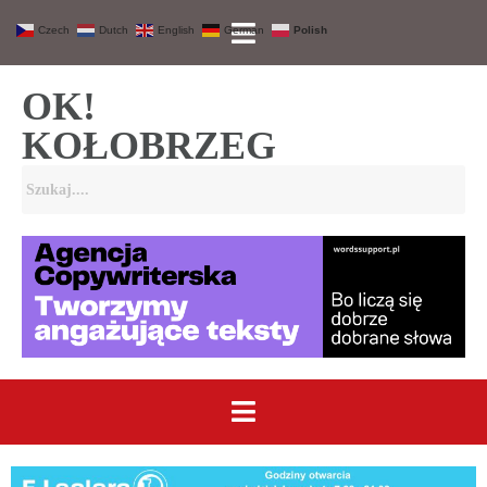
Czech
Dutch
English
German
Polish
OK!
KOŁOBRZEG