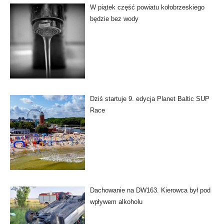
W piątek część powiatu kołobrzeskiego
będzie bez wody
Dziś startuje 9. edycja Planet Baltic SUP
Race
Dachowanie na DW163. Kierowca był pod
wpływem alkoholu