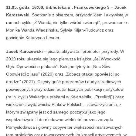
11.05. godz. 16:00, Biblioteka ul. Frankowskiego 3
–
Jacek
Karczewski
. Spotkanie z pisarzem, przyrodnikiem i aktywistą w
ramach cyklu „Z Wandą nie tylko wśród zwierząt”, prowadzenie:
Monika Wanda Władzińska, Sylwia Kiljan-Rudowicz oraz
gościnnie Katarzyna Lesner
Jacek Karczewski
– pisarz, aktywista i promotor przyrody. W
2019 roku ukazała się jego pierwsza książka „Jej Wysokość
Gęś. Opowieści o ptakach”. Kolejne tytuły to „Noc Sów.
Opowieści z lasu” (2020) oraz „Zobacz ptaka: opowieści po
drodze” (2021). Częsty gość programów i audycji radiowych
poświęconych przyrodzie; autor licznych publikacji i artykułów
(m.in. cyklu Wakacje z ptakami w Kwartalniku „Przekrój”) oraz
większości wydawnictw Ptaków Polskich – stowarzyszenia, z
którym związany jest od samego początku jako jego
współzałożyciel i do niedawna wieloletni prezes zarządu.
Pomysłodawca i główny copywriter większości realizowanych
tam projektów oraz towarzyszących im kreacji artystycznych, w