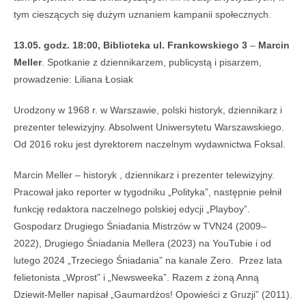
tym cieszących się dużym uznaniem kampanii społecznych.
13.05. godz. 18:00, Biblioteka ul. Frankowskiego 3
–
Marcin
Meller
. Spotkanie z dziennikarzem, publicystą i pisarzem,
prowadzenie: Liliana Łosiak
Urodzony w 1968 r. w Warszawie, polski historyk, dziennikarz i
prezenter telewizyjny. Absolwent Uniwersytetu Warszawskiego.
Od 2016 roku jest dyrektorem naczelnym wydawnictwa Foksal.
Marcin Meller – historyk , dziennikarz i prezenter telewizyjny.
Pracował jako reporter w tygodniku „Polityka”, następnie pełnił
funkcję redaktora naczelnego polskiej edycji „Playboy”.
Gospodarz Drugiego Śniadania Mistrzów w TVN24 (2009–
2022), Drugiego Śniadania Mellera (2023) na YouTubie i od
lutego 2024 „Trzeciego Śniadania” na kanale Zero. Przez lata
felietonista „Wprost” i „Newsweeka”. Razem z żoną Anną
Dziewit-Meller napisał „Gaumardżos! Opowieści z Gruzji” (2011).