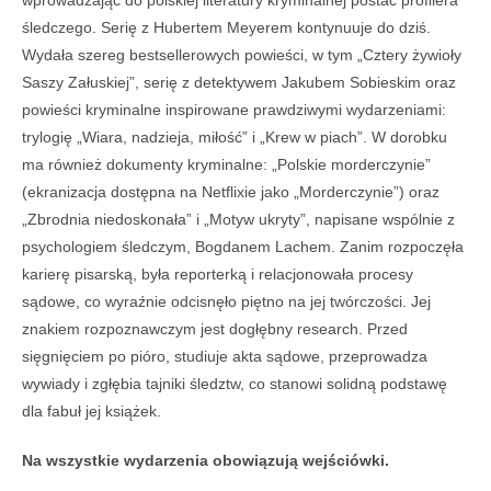
śledczego. Serię z Hubertem Meyerem kontynuuje do dziś.
Wydała szereg bestsellerowych powieści, w tym „Cztery żywioły
Saszy Załuskiej”, serię z detektywem Jakubem Sobieskim oraz
powieści kryminalne inspirowane prawdziwymi wydarzeniami:
trylogię „Wiara, nadzieja, miłość” i „Krew w piach”. W dorobku
ma również dokumenty kryminalne: „Polskie morderczynie”
(ekranizacja dostępna na Netflixie jako „Morderczynie”) oraz
„Zbrodnia niedoskonała” i „Motyw ukryty”, napisane wspólnie z
psychologiem śledczym, Bogdanem Lachem. Zanim rozpoczęła
karierę pisarską, była reporterką i relacjonowała procesy
sądowe, co wyraźnie odcisnęło piętno na jej twórczości. Jej
znakiem rozpoznawczym jest dogłębny research. Przed
sięgnięciem po pióro, studiuje akta sądowe, przeprowadza
wywiady i zgłębia tajniki śledztw, co stanowi solidną podstawę
dla fabuł jej książek.
Na wszystkie wydarzenia obowiązują wejściówki.