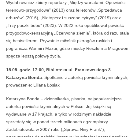
Wydał również zbiory reportaży „Między wariatami. Opowieści
terenowo-przygodowe” (2013) oraz felietonów „Sprzedawca
arbuzów” (2016), „Nietoperz i suszone cytryny” (2019) oraz
„Trzy puszki bobu” (2023). W 2022 roku opublikował powieść
przygodowo-sensacyjną „Czerwona ziemia”, która od razu stała
się bestsellerem. Prywatnie miłośnik pierogów ruskich i
pogranicza Warmii i Mazur, gdzie między Reszlem a Mrągowem
spędza lepszą połowę życia.
15.05. godz. 17:00, Biblioteka ul. Frankowskiego 3
–
Katarzyna Bonda
. Spotkanie z autorką powieści kryminalnych,
prowadzenie: Liliana Łosiak
Katarzyna Bonda – dziennikarka, pisarka, najpopularniejsza
autorka powieści kryminalnych w Polsce. Jej książki są
wydawane w 17 krajach, a tylko w rodzimym nakładzie
sprzedały się w ponad trzech milionach egzemplarzy.
Zadebiutowała w 2007 roku („Sprawa Niny Frank”),
wprowadzając do polskiej literatury kryminalnej postać profilera