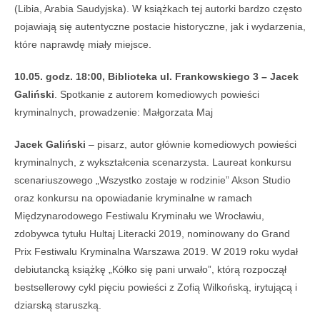
(Libia, Arabia Saudyjska). W książkach tej autorki bardzo często
pojawiają się autentyczne postacie historyczne, jak i wydarzenia,
które naprawdę miały miejsce.
10.05. godz. 18:00, Biblioteka ul. Frankowskiego 3
– Jacek
Galiński
. Spotkanie z autorem komediowych powieści
kryminalnych, prowadzenie: Małgorzata Maj
Jacek Galiński
– pisarz, autor głównie komediowych powieści
kryminalnych, z wykształcenia scenarzysta. Laureat konkursu
scenariuszowego „Wszystko zostaje w rodzinie” Akson Studio
oraz konkursu na opowiadanie kryminalne w ramach
Międzynarodowego Festiwalu Kryminału we Wrocławiu,
zdobywca tytułu Hultaj Literacki 2019, nominowany do Grand
Prix Festiwalu Kryminalna Warszawa 2019. W 2019 roku wydał
debiutancką książkę „Kółko się pani urwało”, którą rozpoczął
bestsellerowy cykl pięciu powieści z Zofią Wilkońską, irytującą i
dziarską staruszką.