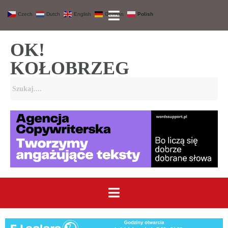
Czech
Dutch
English
German
Polish
OK!
KOŁOBRZEG