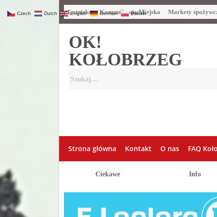
Lotnisko
Komunikacja Miejska
Markety spożywc
Czech
Dutch
English
German
Polish
OK!
KOŁOBRZEG
Strona główna
Kontakt
O nas
FAQ Koł
Ciekawe
Info