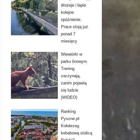
drożeje i łapie
kolejne
opóźnienie.
Prace stoją już
ponad 7
miesięcy
Wiewiórki w
parku linowym.
Trening
zaczynają,
zanim pojawią
się ludzie
(WIDEO)
Ranking
Pyszne.pl:
Kołobrzeg
kebabową stolicą