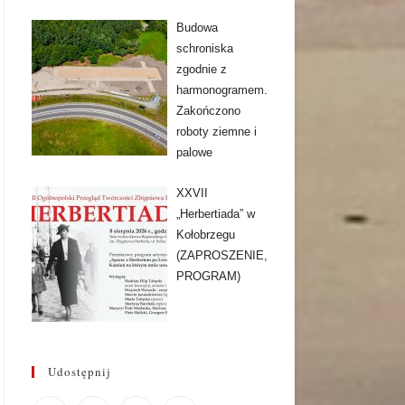
Budowa
schroniska
zgodnie z
harmonogramem.
Zakończono
roboty ziemne i
palowe
XXVII
„Herbertiada” w
Kołobrzegu
(ZAPROSZENIE,
PROGRAM)
Udostępnij