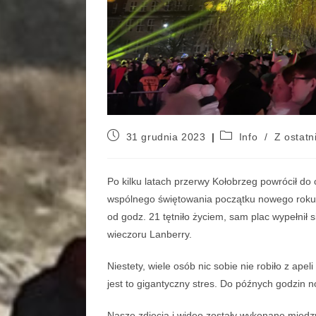
31 grudnia 2023
Info
/
Z ostatni
Po kilku latach przerwy Kołobrzeg powrócił do 
wspólnego świętowania początku nowego roku s
od godz. 21 tętniło życiem, sam plac wypełnił 
wieczoru Lanberry.
Niestety, wiele osób nic sobie nie robiło z apel
jest to gigantyczny stres. Do późnych godzin n
Nasze zdjęcia i wideo zostały wykonane międz