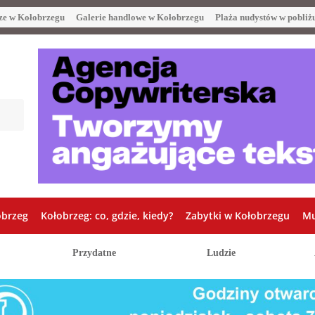
ze w Kołobrzegu
Galerie handlowe w Kołobrzegu
Plaża nudystów w pobliż
obrzeg
Kołobrzeg: co, gdzie, kiedy?
Zabytki w Kołobrzegu
Mu
Przydatne
Ludzie