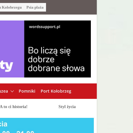
u Kołobrzegu
Psia plaża
zea
Pomniki
Port Kołobrzeg
A to ci historia!
Styl życia