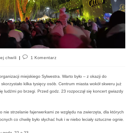
ej chwili
1 Komentarz
organizacji miejskiego Sylwestra. Warto było – z okazji do
korzystało kilka tysięcy osób. Centrum miasta wokół skweru już
się ludźmi po brzegi. Przed godz. 23 rozpoczął się koncert gwiazdy
i o nie strzelanie fajerwerkami ze względu na zwierzęta, dla których
ocnych co chwilę było słychać huk i w niebo leciały sztuczne ognie.
y godz. 22 a 23.