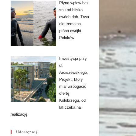
Płyną wpław bez
snu od blisko
dwóch dób. Trwa
ekstremalna
próba dwójki
Polaków
Inwestycja przy
ul.
Arciszewskiego.
Projekt, który
miał wzbogacić
ofertę
Kołobrzegu, od
lat czeka na
realizację
Udostępnij