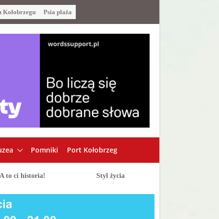
u Kołobrzegu
Psia plaża
zea
Pomniki
Port Kołobrzeg
A to ci historia!
Styl życia