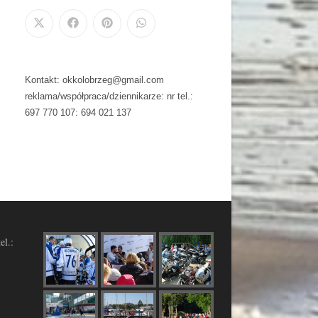
Kontakt: okkolobrzeg@gmail.com
reklama/współpraca/dziennikarze: nr tel.:
697 770 107: 694 021 137
el.: