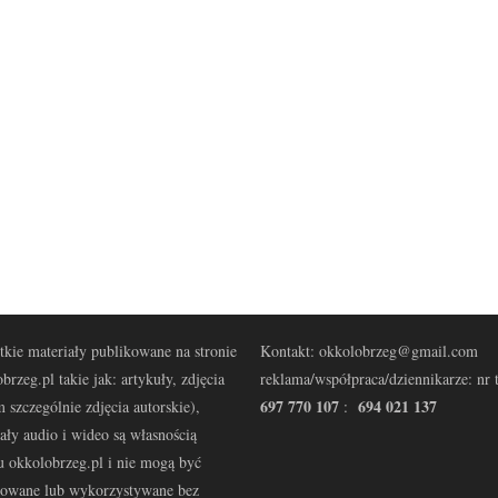
kie materiały publikowane na stronie
Kontakt: okkolobrzeg@gmail.com
brzeg.pl takie jak: artykuły, zdjęcia
reklama/współpraca/dziennikarze: nr t
697 770 107
694 021 137
 szczególnie zdjęcia autorskie),
:
ały audio i wideo są własnością
u okkolobrzeg.pl i nie mogą być
kowane lub wykorzystywane bez