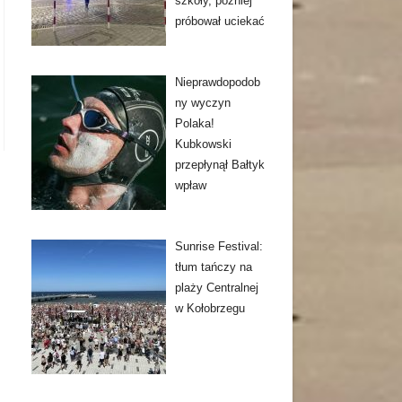
szkoły, później
próbował uciekać
Nieprawdopodob
ny wyczyn
Polaka!
Kubkowski
przepłynął Bałtyk
wpław
Sunrise Festival:
tłum tańczy na
plaży Centralnej
w Kołobrzegu