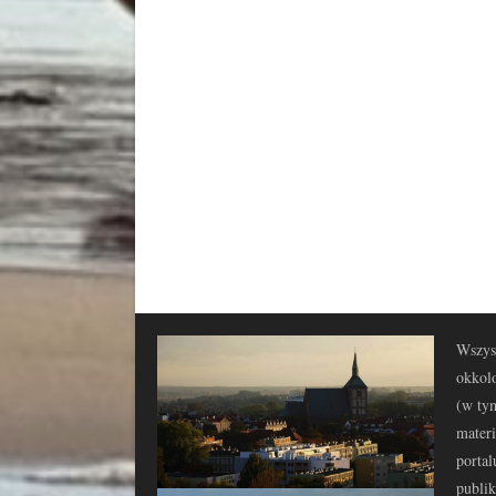
Wszyst
okkolo
(w tym
materi
portal
publi