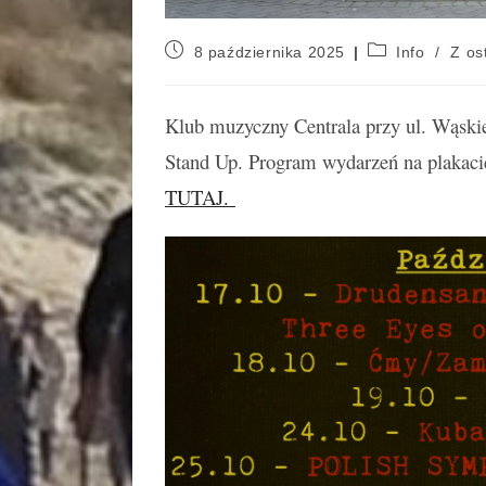
8 października 2025
Info
/
Z ost
Klub muzyczny Centrala przy ul. Wąskiej
Stand Up. Program wydarzeń na plakacie
TUTAJ.