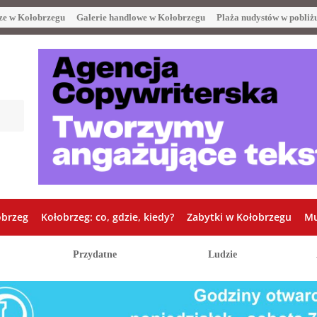
ze w Kołobrzegu
Galerie handlowe w Kołobrzegu
Plaża nudystów w pobliż
obrzeg
Kołobrzeg: co, gdzie, kiedy?
Zabytki w Kołobrzegu
Mu
Przydatne
Ludzie