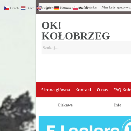
Lotnisko
Komunikacja Miejska
Markety spożywc
Czech
Dutch
English
German
Polish
OK!
KOŁOBRZEG
Strona główna
Kontakt
O nas
FAQ Koł
Ciekawe
Info