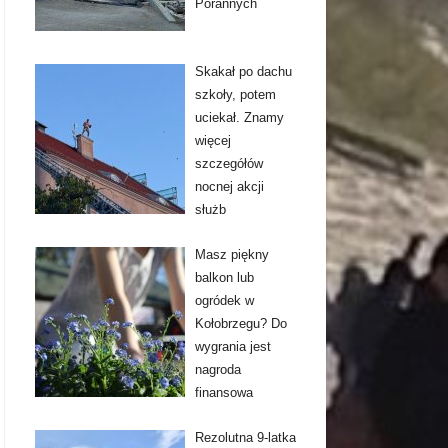
Porannych
Skakał po dachu
szkoły, potem
uciekał. Znamy
więcej
szczegółów
nocnej akcji
służb
Masz piękny
balkon lub
ogródek w
Kołobrzegu? Do
wygrania jest
nagroda
finansowa
Rezolutna 9-latka