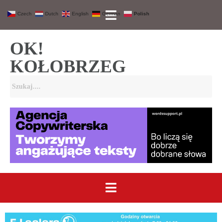
Czech
Dutch
English
German
Polish
OK!
KOŁOBRZEG