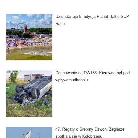
Dziś startuje 9. edycja Planet Baltic SUP
Race
Dachowanie na DW163. Kierowca był pod
wpływem alkoholu
47. Regaty o Srebrny Dzwon. Żeglarze
spotkają się w Kołobrzegu