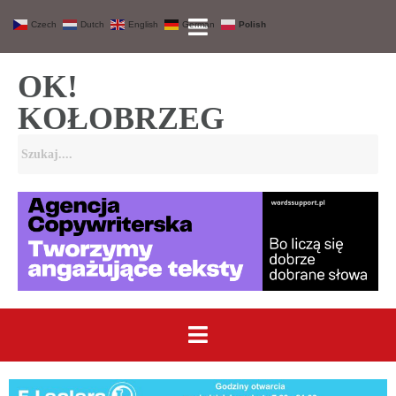
Czech
Dutch
English
German
Polish
OK!
KOŁOBRZEG